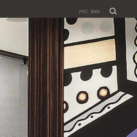
РУС
ENG